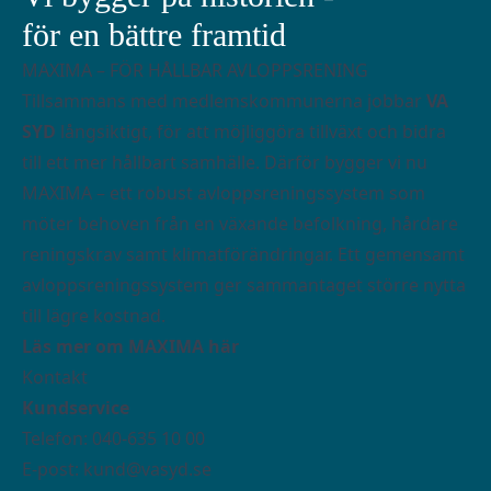
för en bättre framtid
MAXIMA – FÖR HÅLLBAR AVLOPPSRENING
Tillsammans med medlemskommunerna jobbar
VA
SYD
långsiktigt, för att möjliggöra tillväxt och bidra
till ett mer hållbart samhälle. Därför bygger vi nu
MAXIMA – ett robust avloppsreningssystem som
möter behoven från en växande befolkning, hårdare
reningskrav samt klimatförändringar. Ett gemensamt
avloppsreningssystem ger sammantaget större nytta
till lägre kostnad.
Läs mer om MAXIMA här
Kontakt
Kundservice
Telefon: 040-635 10 00
E-post:
kund@vasyd.se