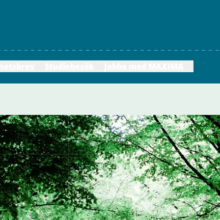
hetsbrev
Studiebesök
Jobba med MAXIMA