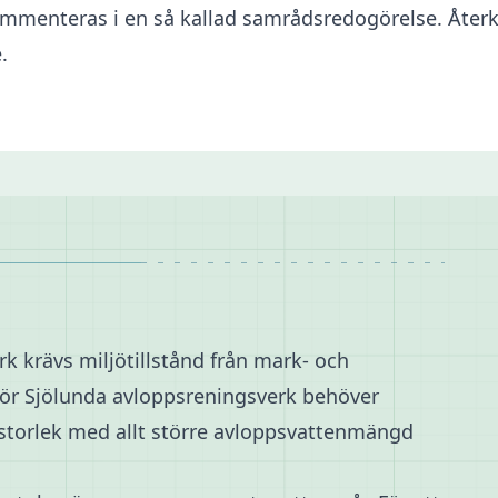
enteras i en så kallad samrådsredogörelse. Återk
.
rk krävs miljötillstånd från mark- och
för Sjölunda avloppsreningsverk behöver
storlek med allt större avloppsvattenmängd