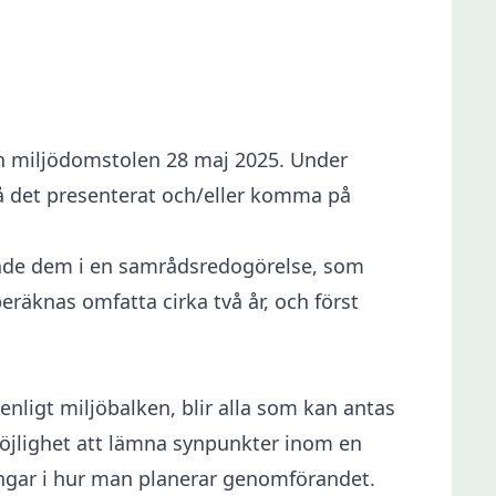
och miljödomstolen 28 maj 2025. Under
få det presenterat och/eller komma på
sade dem i en samrådsredogörelse, som
eräknas omfatta cirka två år, och först
igt miljöbalken, blir alla som kan antas
 möjlighet att lämna synpunkter inom en
ingar i hur man planerar genomförandet.