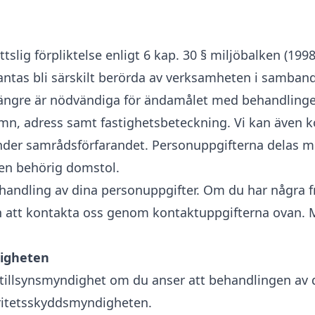
ttslig förpliktelse enligt 6 kap. 30 § miljöbalken (1
tas bli särskilt berörda av verksamheten i samband 
 längre är nödvändiga för ändamålet med behandlinge
namn, adress samt fastighetsbeteckning. Vi kan även 
nder samrådsförfarandet. Personuppgifterna delas me
en behörig domstol.
 behandling av dina personuppgifter. Om du har några 
 att kontakta oss genom kontaktuppgifterna ovan. 
ndigheten
g tillsynsmyndighet om du anser att behandlingen av 
gritetsskyddsmyndigheten.