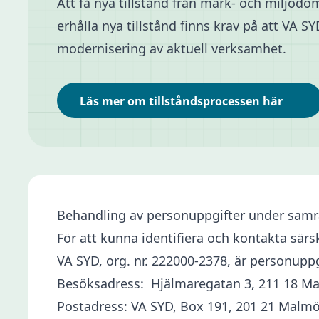
Att få nya tillstånd från mark- och miljödom
erhålla nya tillstånd finns krav på att VA 
modernisering av aktuell verksamhet.
Läs mer om tillståndsprocessen här
Behandling av personuppgifter under samr
För att kunna identifiera och kontakta sär
VA SYD, org. nr. 222000-2378, är personupp
Besöksadress: Hjälmaregatan 3, 211 18 
Postadress: VA SYD, Box 191, 201 21 Malm