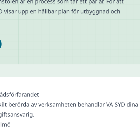
stolen är en process som tar ett par år. För att
SYD visar upp en hållbar plan för utbyggnad och
ådsförfarandet
skilt berörda av verksamheten behandlar VA SYD dina
giftsansvarig.
Malmö
ö