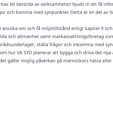
tas bli berörda av verksamheten bjuds in att få inf
ågor och komma med synpunkter. Detta är en del av VA
söka om och få miljötillstånd enligt kapitel 9 och 1
lda och allmänhet samt markavvattningsföretag som
amrådsunderlaget, ställa frågor och inkomma med syn
om hur VA SYD planerar att bygga och driva det nya
t gäller möjlig påverkan på människors hälsa eller 