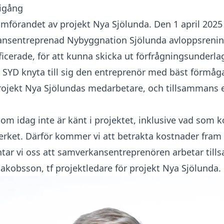
igång
förandet av projekt Nya Sjölunda. Den 1 april 2025 
kansentreprenad Nybyggnation Sjölunda avloppsrenings
icerade, för att kunna skicka ut förfrågningsunderla
VA SYD knyta till sig den entreprenör med bäst förmå
projekt Nya Sjölundas medarbetare, och tillsammans
som idag inte är känt i projektet, inklusive vad som 
erket. Därför kommer vi att betrakta kostnader fram ti
ntar vi oss att samverkansentreprenören arbetar til
akobsson, tf projektledare för projekt Nya Sjölunda.