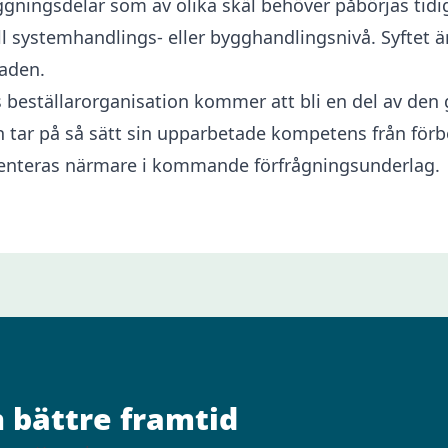
ggningsdelar som av olika skäl behöver påbörjas tid
till systemhandlings- eller bygghandlingsnivå. Syftet
naden.
as beställarorganisation kommer att bli en del av 
tar på så sätt sin upparbetade kompetens från förbe
enteras närmare i kommande förfrågningsunderlag.
n bättre framtid