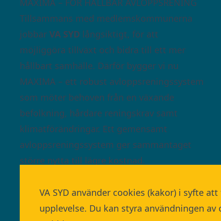
MAXIMA – FÖR HÅLLBAR AVLOPPSRENING
Tillsammans med medlemskommunerna
jobbar
VA SYD
långsiktigt, för att
möjliggöra tillväxt och bidra till ett mer
hållbart samhälle. Därför bygger vi nu
MAXIMA – ett robust avloppsreningssystem
som möter behoven från en växande
befolkning, hårdare reningskrav samt
klimatförändringar. Ett gemensamt
avloppsreningssystem ger sammantaget
större nytta till lägre kostnad.
Läs mer om MAXIMA här
VA SYD använder cookies (kakor) i syfte att
upplevelse. Du kan styra användningen av co
MAXIMA är en del av VA SYD. Följ VA SYD här: