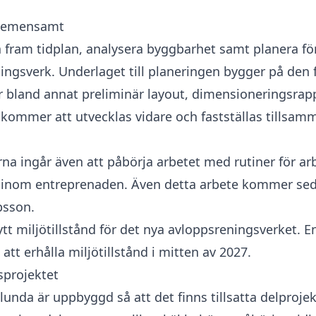
 gemensamt
 ta fram tidplan, analysera byggbarhet samt planera 
ingsverk. Underlaget till planeringen bygger på den 
r bland annat preliminär layout, dimensioneringsrap
a kommer att utvecklas vidare och fastställas till
na ingår även att påbörja arbetet med rutiner för 
la inom entreprenaden. Även detta arbete kommer se
bsson.
ytt miljötillstånd för det nya avloppsreningsverket. 
t erhålla miljötillstånd i mitten av 2027.
sprojektet
lunda är uppbyggd så att det finns tillsatta delproj