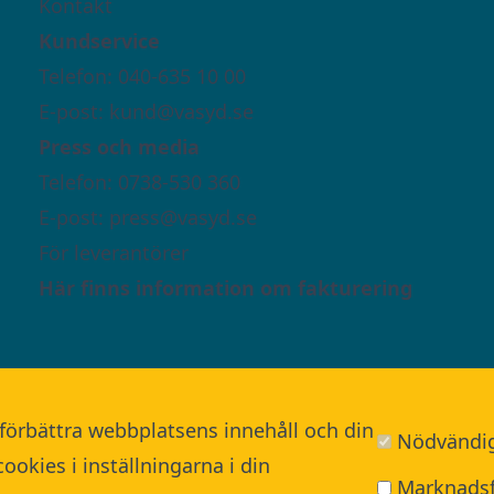
Kontakt
Kundservice
Telefon: 040-635 10 00
E-post:
kund@vasyd.se
Press och media
Telefon: 0738-530 360
E-post:
press@vasyd.se
För leverantörer
Här finns information om fakturering
 förbättra webbplatsens innehåll och din
Nödvändi
okies i inställningarna i din
Marknadsf