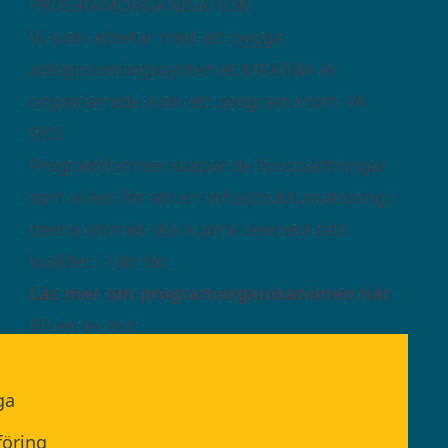
PROGRAMORGANISATION
Vi som arbetar med att bygga
avloppsreningssystemet MAXIMA är
organiserade som ett program inom VA
SYD.
Programformen skapar de förutsättningar
som krävs för att en infrastruktursatsning i
denna storlek ska kunna leverera rätt
kvalitet i rätt tid.
Läs mer om programorganisationen här
Bli en av oss!
Lediga jobb på VA SYD
Pågående upphandlingar
ga
öring