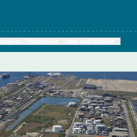
hetsbrev
Studiebesök
Jobba med MAXIMA